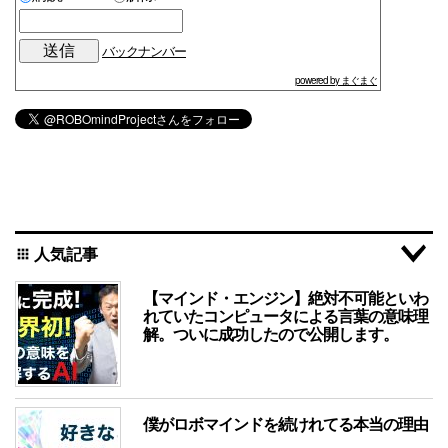
バックナンバー
powered by まぐまぐ
人気記事
apps
【マインド・エンジン】絶対不可能といわ
れていたコンピュータによる言葉の意味理
解。ついに成功したので公開します。
僕がロボマインドを続けれてる本当の理由