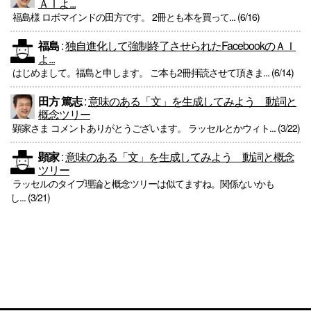
ＡＩよ...
福島様 ロボマインドの田方です。 2冊とも本を買って... (6/16)
福島
:
独自進化して強制終了させられたFacebookのＡＩ
よ...
はじめまして。福島と申します。 ご本も2冊拝読させて頂きま... (6/14)
田方 篤志
:
意味のある「文」を生成してみよう 動詞と
概念ツリー
顕家さま コメントありがとうございます。 ラッセルとかウィト... (3/22)
顕家
:
意味のある「文」を生成してみよう 動詞と概念
ツリー
ラッセルのタイプ理論と概念ツリーは似てますね。関係ないかも
し... (3/21)