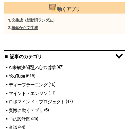
動くアプリ
文生成（助動詞ランダム）
概念から文生成
記事のカテゴリ
apps
(47)
AI未解決問題／心の哲学
(615)
YouTube
(16)
ディープラーニング
(11)
マインド・エンジン
(47)
ロボマインド・プロジェクト
(5)
実際に動くアプリ
(25)
心の設計図
(44)
意識