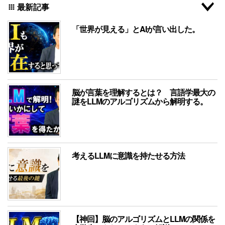
最新記事
apps
「世界が見える」とAIが言い出した。
脳が言葉を理解するとは？ 言語学最大の
謎をLLMのアルゴリズムから解明する。
考えるLLMに意識を持たせる方法
【神回】脳のアルゴリズムとLLMの関係を