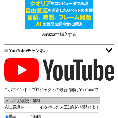
Amazonで購入する
YouTubeチャンネル
apps
ロボマインド・プロジェクトの最新情報はYouTubeで！
メルマガ購読・解除
AIに意識を・・・ 心を持った人工知能を開発せよ！
購読
解除