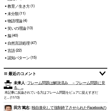
(1)
教育／生き方
(11)
未分類
(4)
物語理論
(13)
笑いの理論
(40)
脳
(47)
自然言語処理
(22)
言語
(15)
認知パターン
最近のコメント
apps
未来人
:
フレーム問題は解決済み －フレーム問題に見
る、...
本記事に反論されている方はフレーム問題をピュアに捉えすぎだ
と... (11/13)
田方 篤志
:
独自進化して強制終了させられたFacebookの