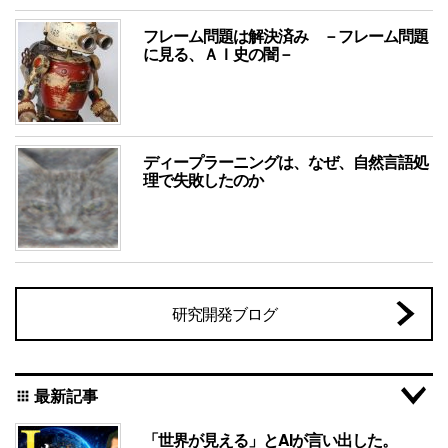
フレーム問題は解決済み －フレーム問題
に見る、ＡＩ史の闇－
ディープラーニングは、なぜ、自然言語処
理で失敗したのか
研究開発ブログ
最新記事
apps
「世界が見える」とAIが言い出した。