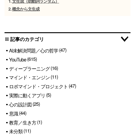
文生成（助動詞ランダム）
概念から文生成
記事のカテゴリ
apps
(47)
AI未解決問題／心の哲学
(615)
YouTube
(16)
ディープラーニング
(11)
マインド・エンジン
(47)
ロボマインド・プロジェクト
(5)
実際に動くアプリ
(25)
心の設計図
(44)
意識
(1)
教育／生き方
(11)
未分類