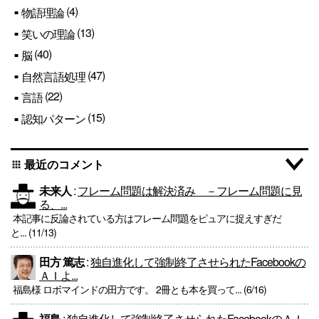
(4)
物語理論
(13)
笑いの理論
(40)
脳
(47)
自然言語処理
(22)
言語
(15)
認知パターン
最近のコメント
apps
未来人
:
フレーム問題は解決済み －フレーム問題に見
る、...
本記事に反論されている方はフレーム問題をピュアに捉えすぎだ
と... (11/13)
田方 篤志
:
独自進化して強制終了させられたFacebookの
ＡＩよ...
福島様 ロボマインドの田方です。 2冊とも本を買って... (6/16)
福島
:
独自進化して強制終了させられたFacebookのＡＩ