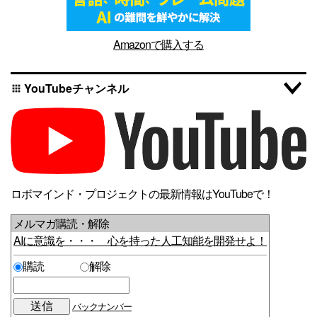
Amazonで購入する
YouTubeチャンネル
apps
ロボマインド・プロジェクトの最新情報はYouTubeで！
メルマガ購読・解除
AIに意識を・・・ 心を持った人工知能を開発せよ！
購読
解除
バックナンバー