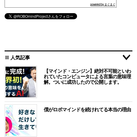
powered by まぐまぐ
人気記事
apps
【マインド・エンジン】絶対不可能といわ
れていたコンピュータによる言葉の意味理
解。ついに成功したので公開します。
僕がロボマインドを続けれてる本当の理由