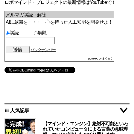
ロボマインド・プロジェクトの最新情報はYouTubeで！
メルマガ購読・解除
AIに意識を・・・ 心を持った人工知能を開発せよ！
購読
解除
バックナンバー
powered by まぐまぐ
人気記事
apps
【マインド・エンジン】絶対不可能といわ
れていたコンピュータによる言葉の意味理