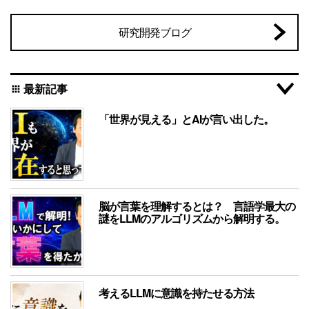
研究開発ブログ
最新記事
apps
「世界が見える」とAIが言い出した。
脳が言葉を理解するとは？ 言語学最大の
謎をLLMのアルゴリズムから解明する。
考えるLLMに意識を持たせる方法