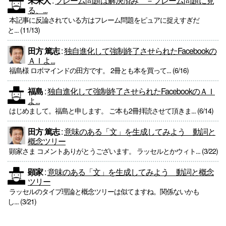
未来人
:
フレーム問題は解決済み －フレーム問題に見
る、...
本記事に反論されている方はフレーム問題をピュアに捉えすぎだ
と... (11/13)
田方 篤志
:
独自進化して強制終了させられたFacebookの
ＡＩよ...
福島様 ロボマインドの田方です。 2冊とも本を買って... (6/16)
福島
:
独自進化して強制終了させられたFacebookのＡＩ
よ...
はじめまして。福島と申します。 ご本も2冊拝読させて頂きま... (6/14)
田方 篤志
:
意味のある「文」を生成してみよう 動詞と
概念ツリー
顕家さま コメントありがとうございます。 ラッセルとかウィト... (3/22)
顕家
:
意味のある「文」を生成してみよう 動詞と概念
ツリー
ラッセルのタイプ理論と概念ツリーは似てますね。関係ないかも
し... (3/21)