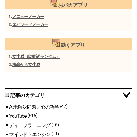
おバカアプリ
メニューメーカー
エピソードメーカー
動くアプリ
文生成（助動詞ランダム）
概念から文生成
記事のカテゴリ
apps
(47)
AI未解決問題／心の哲学
(615)
YouTube
(16)
ディープラーニング
(11)
マインド・エンジン