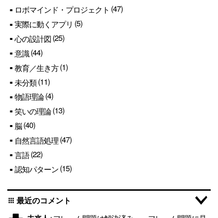
(47)
ロボマインド・プロジェクト
(5)
実際に動くアプリ
(25)
心の設計図
(44)
意識
(1)
教育／生き方
(11)
未分類
(4)
物語理論
(13)
笑いの理論
(40)
脳
(47)
自然言語処理
(22)
言語
(15)
認知パターン
最近のコメント
apps