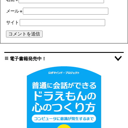
メール
※
サイト
電子書籍発売中！
apps