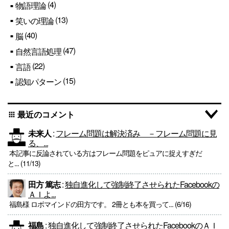
(4)
物語理論
(13)
笑いの理論
(40)
脳
(47)
自然言語処理
(22)
言語
(15)
認知パターン
最近のコメント
apps
未来人
:
フレーム問題は解決済み －フレーム問題に見
る、...
本記事に反論されている方はフレーム問題をピュアに捉えすぎだ
と... (11/13)
田方 篤志
:
独自進化して強制終了させられたFacebookの
ＡＩよ...
福島様 ロボマインドの田方です。 2冊とも本を買って... (6/16)
福島
:
独自進化して強制終了させられたFacebookのＡＩ