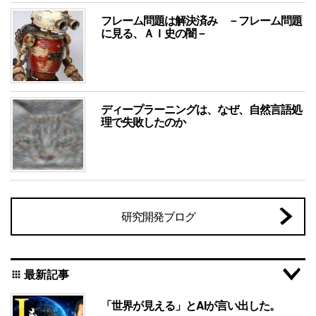
フレーム問題は解決済み －フレーム問題
に見る、ＡＩ史の闇－
ディープラーニングは、なぜ、自然言語処
理で失敗したのか
研究開発ブログ
最新記事
apps
「世界が見える」とAIが言い出した。