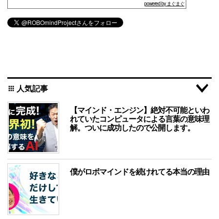
powered by まぐまぐ
人気記事
apps
【マインド・エンジン】絶対不可能といわ
れていたコンピュータによる言葉の意味理
解。ついに成功したので公開します。
僕がロボマインドを続けれてる本当の理由