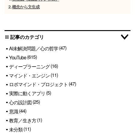
概念から文生成
記事のカテゴリ
apps
(47)
AI未解決問題／心の哲学
(615)
YouTube
(16)
ディープラーニング
(11)
マインド・エンジン
(47)
ロボマインド・プロジェクト
(5)
実際に動くアプリ
(25)
心の設計図
(44)
意識
(1)
教育／生き方
(11)
未分類