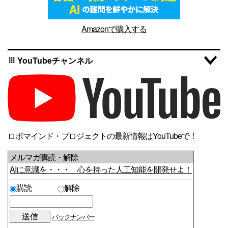
Amazonで購入する
YouTubeチャンネル
apps
ロボマインド・プロジェクトの最新情報はYouTubeで！
メルマガ購読・解除
AIに意識を・・・ 心を持った人工知能を開発せよ！
購読
解除
バックナンバー