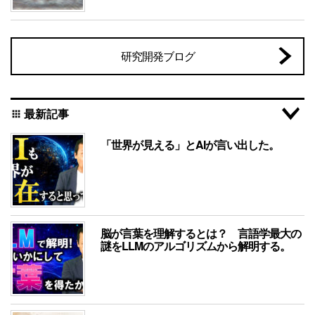
研究開発ブログ
最新記事
apps
「世界が見える」とAIが言い出した。
脳が言葉を理解するとは？ 言語学最大の
謎をLLMのアルゴリズムから解明する。