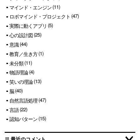
(11)
マインド・エンジン
(47)
ロボマインド・プロジェクト
(5)
実際に動くアプリ
(25)
心の設計図
(44)
意識
(1)
教育／生き方
(11)
未分類
(4)
物語理論
(13)
笑いの理論
(40)
脳
(47)
自然言語処理
(22)
言語
(15)
認知パターン
最近のコメント
apps