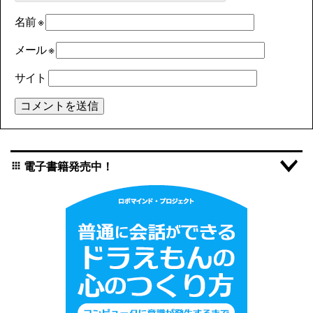
名前
※
メール
※
サイト
電子書籍発売中！
apps