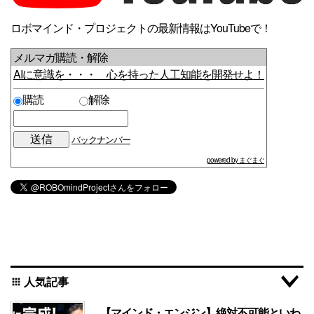
ロボマインド・プロジェクトの最新情報はYouTubeで！
メルマガ購読・解除
AIに意識を・・・ 心を持った人工知能を開発せよ！
購読
解除
バックナンバー
powered by まぐまぐ
人気記事
apps
【マインド・エンジン】絶対不可能といわ