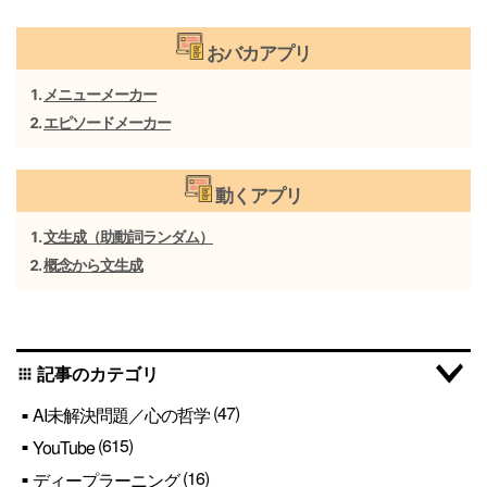
おバカアプリ
メニューメーカー
エピソードメーカー
動くアプリ
文生成（助動詞ランダム）
概念から文生成
記事のカテゴリ
apps
(47)
AI未解決問題／心の哲学
(615)
YouTube
(16)
ディープラーニング