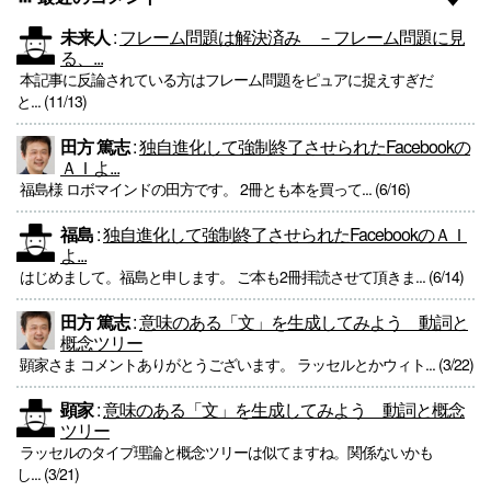
未来人
:
フレーム問題は解決済み －フレーム問題に見
る、...
本記事に反論されている方はフレーム問題をピュアに捉えすぎだ
と... (11/13)
田方 篤志
:
独自進化して強制終了させられたFacebookの
ＡＩよ...
福島様 ロボマインドの田方です。 2冊とも本を買って... (6/16)
福島
:
独自進化して強制終了させられたFacebookのＡＩ
よ...
はじめまして。福島と申します。 ご本も2冊拝読させて頂きま... (6/14)
田方 篤志
:
意味のある「文」を生成してみよう 動詞と
概念ツリー
顕家さま コメントありがとうございます。 ラッセルとかウィト... (3/22)
顕家
:
意味のある「文」を生成してみよう 動詞と概念
ツリー
ラッセルのタイプ理論と概念ツリーは似てますね。関係ないかも
し... (3/21)