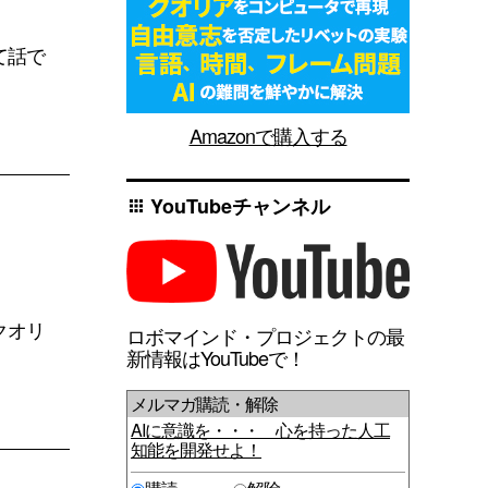
て話で
Amazonで購入する
YouTubeチャンネル
apps
クオリ
ロボマインド・プロジェクトの最
新情報はYouTubeで！
メルマガ購読・解除
AIに意識を・・・ 心を持った人工
知能を開発せよ！