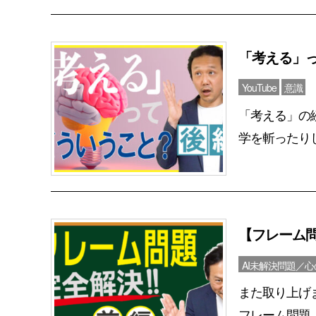
「考える」
YouTube
意識
「考える」の
学を斬ったりし
【フレーム
AI未解決問題／
また取り上げ
フレーム問題。