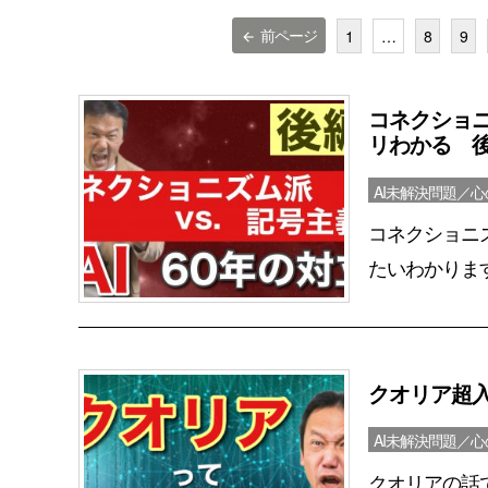
前ページ
1
…
8
9
arrow_back
コネクショ
リわかる 
AI未解決問題／
コネクショニ
たいわかります
クオリア超
AI未解決問題／
クオリアの話