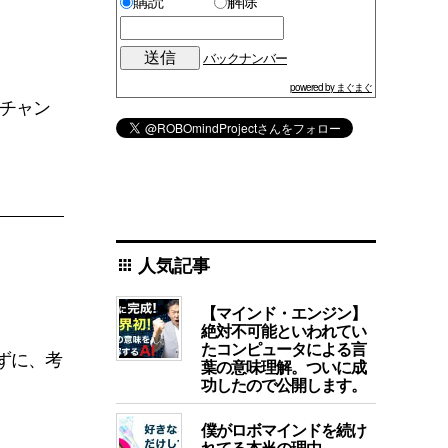
購読
解除
バックナンバー
powered by まぐまぐ
マチャン
人気記事
apps
【マインド・エンジン】
絶対不可能といわれてい
たコンピュータによる言
ずに、考
葉の意味理解。ついに成
功したので公開します。
僕がロボマインドを続け
れてる本当の理由