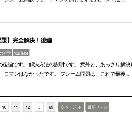
問題】完全解決！後編
心の哲学
YouTube
の後編です。 解決方法の説明です。 意外と、あっさり解決
、ロマンはなかったです。 フレーム問題は、これで最後...
次ページ
10
11
12
…
69
最新ページ
arrow_forward