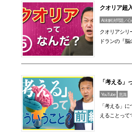
クオリア超
AI未解決問題／
クオリアシリ
ドランの『脳の
「考える」
YouTube
意識
「考える」に
えることってで