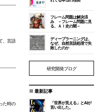
フレーム問題は解決済
み －フレーム問題に見
る、ＡＩ史の闇－
ディープラーニングは、
て、言語
なぜ、自然言語処理で失
敗したのか
研究開発ブログ
最新記事
apps
「世界が見える」とAIが
った時の
言い出した。