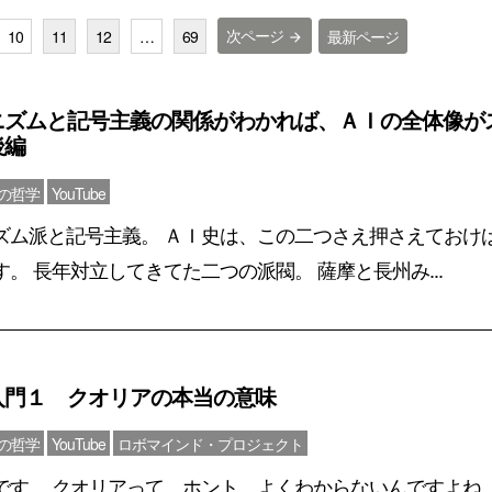
次ページ
10
11
12
…
69
最新ページ
arrow_forward
ニズムと記号主義の関係がわかれば、ＡＩの全体像が
後編
心の哲学
YouTube
ズム派と記号主義。 ＡＩ史は、この二つさえ押さえておけ
。 長年対立してきてた二つの派閥。 薩摩と長州み...
入門１ クオリアの本当の意味
心の哲学
YouTube
ロボマインド・プロジェクト
です。 クオリアって、ホント、よくわからないんですよね。