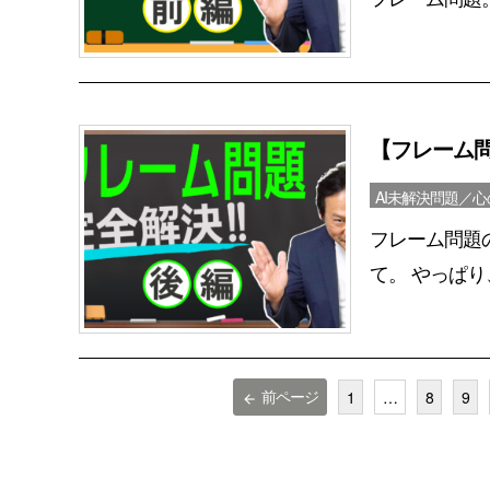
【フレーム
AI未解決問題／
フレーム問題
て。 やっぱり
前ページ
1
…
8
9
arrow_back