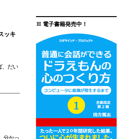
電子書籍発売中！
apps
スッキ
ば、だい
 分かっ