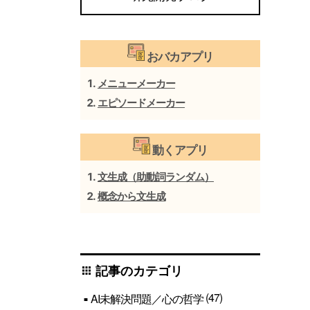
おバカアプリ
メニューメーカー
エピソードメーカー
動くアプリ
文生成（助動詞ランダム）
概念から文生成
記事のカテゴリ
apps
(47)
AI未解決問題／心の哲学