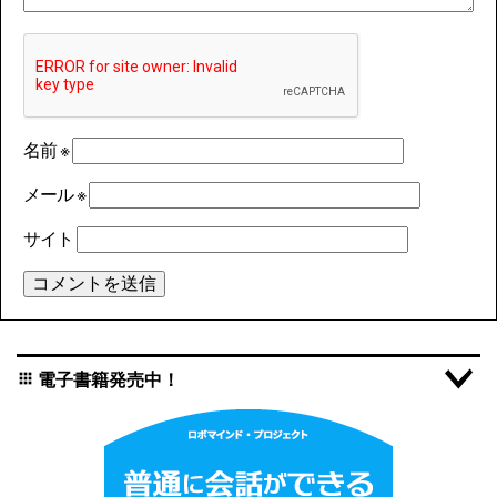
名前
※
メール
※
サイト
電子書籍発売中！
apps