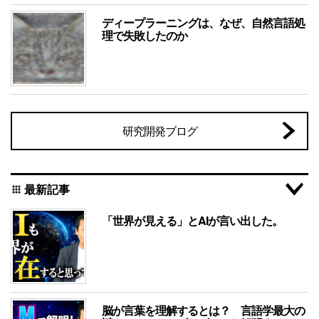
ディープラーニングは、なぜ、自然言語処
理で失敗したのか
研究開発ブログ
最新記事
apps
「世界が見える」とAIが言い出した。
脳が言葉を理解するとは？ 言語学最大の