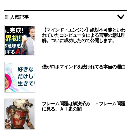
人気記事
apps
【マインド・エンジン】絶対不可能といわ
れていたコンピュータによる言葉の意味理
解。ついに成功したので公開します。
僕がロボマインドを続けれてる本当の理由
フレーム問題は解決済み －フレーム問題
に見る、ＡＩ史の闇－