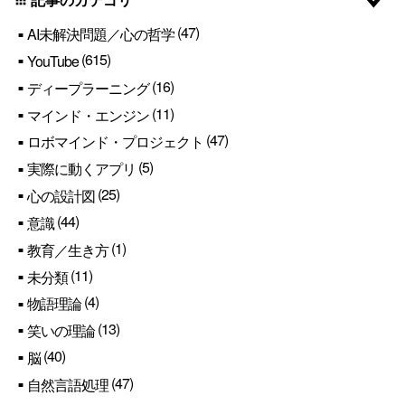
apps
(47)
AI未解決問題／心の哲学
(615)
YouTube
(16)
ディープラーニング
(11)
マインド・エンジン
(47)
ロボマインド・プロジェクト
(5)
実際に動くアプリ
(25)
心の設計図
(44)
意識
(1)
教育／生き方
(11)
未分類
(4)
物語理論
(13)
笑いの理論
(40)
脳
(47)
自然言語処理