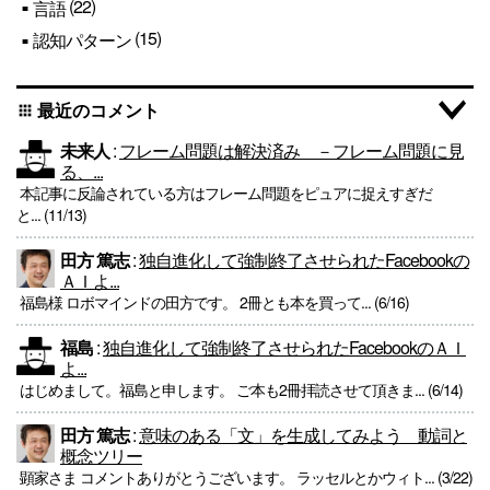
(22)
言語
(15)
認知パターン
最近のコメント
apps
未来人
:
フレーム問題は解決済み －フレーム問題に見
る、...
本記事に反論されている方はフレーム問題をピュアに捉えすぎだ
と... (11/13)
田方 篤志
:
独自進化して強制終了させられたFacebookの
ＡＩよ...
福島様 ロボマインドの田方です。 2冊とも本を買って... (6/16)
福島
:
独自進化して強制終了させられたFacebookのＡＩ
よ...
はじめまして。福島と申します。 ご本も2冊拝読させて頂きま... (6/14)
田方 篤志
:
意味のある「文」を生成してみよう 動詞と
概念ツリー
顕家さま コメントありがとうございます。 ラッセルとかウィト... (3/22)