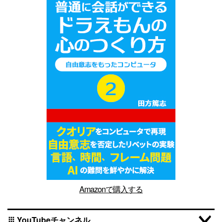
Amazonで購入する
YouTubeチャンネル
apps