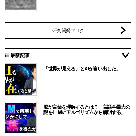
研究開発ブログ
最新記事
apps
「世界が見える」とAIが言い出した。
脳が言葉を理解するとは？ 言語学最大の
謎をLLMのアルゴリズムから解明する。