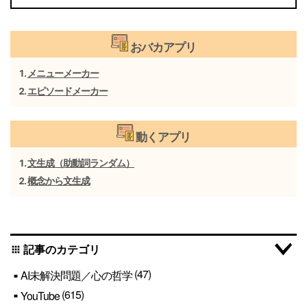
おバカアプリ
メニューメーカー
エピソードメーカー
動くアプリ
文生成（助動詞ランダム）
概念から文生成
記事のカテゴリ
apps
(47)
AI未解決問題／心の哲学
(615)
YouTube