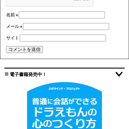
名前
※
メール
※
サイト
電子書籍発売中！
apps