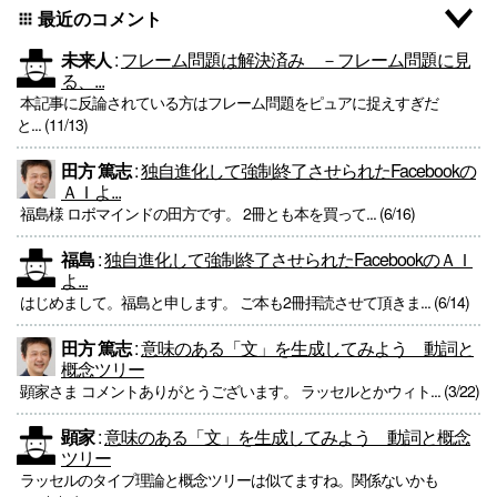
最近のコメント
apps
未来人
:
フレーム問題は解決済み －フレーム問題に見
る、...
本記事に反論されている方はフレーム問題をピュアに捉えすぎだ
と... (11/13)
田方 篤志
:
独自進化して強制終了させられたFacebookの
ＡＩよ...
福島様 ロボマインドの田方です。 2冊とも本を買って... (6/16)
福島
:
独自進化して強制終了させられたFacebookのＡＩ
よ...
はじめまして。福島と申します。 ご本も2冊拝読させて頂きま... (6/14)
田方 篤志
:
意味のある「文」を生成してみよう 動詞と
概念ツリー
顕家さま コメントありがとうございます。 ラッセルとかウィト... (3/22)
顕家
:
意味のある「文」を生成してみよう 動詞と概念
ツリー
ラッセルのタイプ理論と概念ツリーは似てますね。関係ないかも