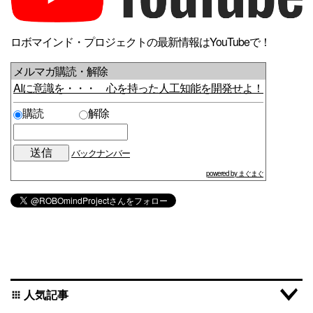
ロボマインド・プロジェクトの最新情報はYouTubeで！
メルマガ購読・解除
AIに意識を・・・ 心を持った人工知能を開発せよ！
購読
解除
バックナンバー
powered by まぐまぐ
人気記事
apps