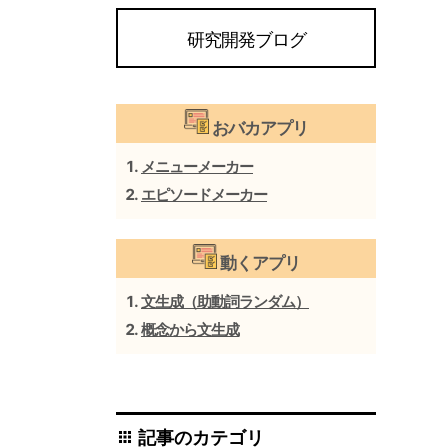
研究開発ブログ
おバカアプリ
メニューメーカー
エピソードメーカー
動くアプリ
文生成（助動詞ランダム）
概念から文生成
記事のカテゴリ
apps