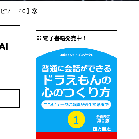
エピソード０】⑨
電子書籍発売中！
apps
AI