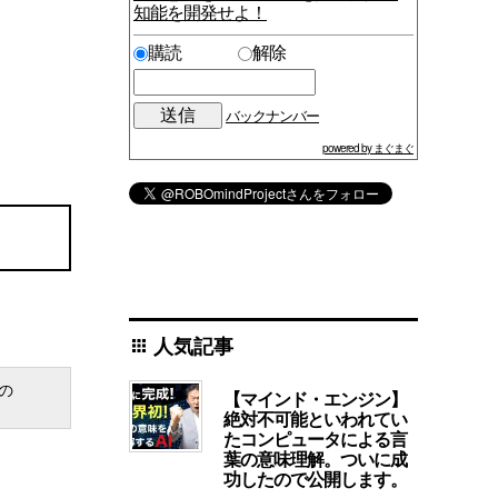
知能を開発せよ！
購読
解除
バックナンバー
powered by まぐまぐ
人気記事
apps
の
【マインド・エンジン】
絶対不可能といわれてい
たコンピュータによる言
葉の意味理解。ついに成
功したので公開します。