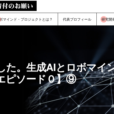
ボマインド・プロジェクトとは？
代表プロフィール
研究開
た。生成AIとロボマイン
エピソード０】⑨