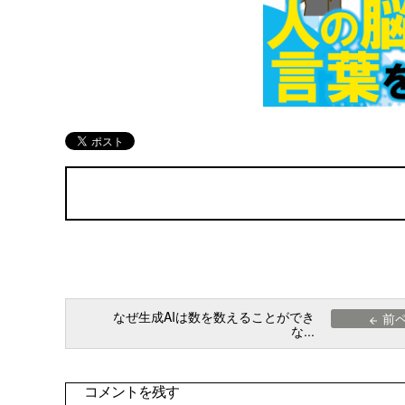
なぜ生成AIは数を数えることができ
前
arrow_back
な...
コメントを残す