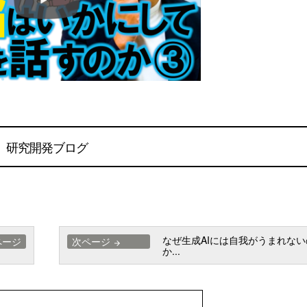
研究開発ブログ
なぜ生成AIには自我がうまれない
ページ
次ページ
arrow_forward
か...