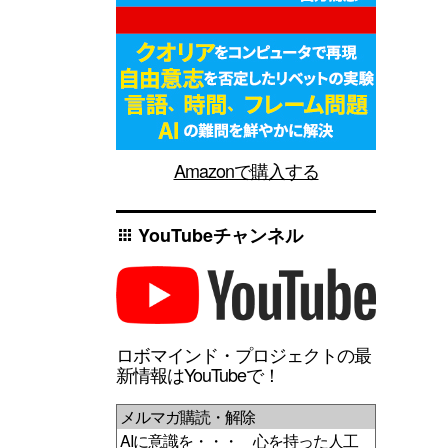
Amazonで購入する
YouTubeチャンネル
apps
ロボマインド・プロジェクトの最
新情報はYouTubeで！
メルマガ購読・解除
AIに意識を・・・ 心を持った人工