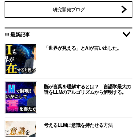
研究開発ブログ
最新記事
apps
「世界が見える」とAIが言い出した。
脳が言葉を理解するとは？ 言語学最大の
謎をLLMのアルゴリズムから解明する。
考えるLLMに意識を持たせる方法