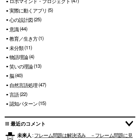
(47)
ロボマインド・プロジェクト
(5)
実際に動くアプリ
(25)
心の設計図
(44)
意識
(1)
教育／生き方
(11)
未分類
(4)
物語理論
(13)
笑いの理論
(40)
脳
(47)
自然言語処理
(22)
言語
(15)
認知パターン
最近のコメント
apps
未来人
:
フレーム問題は解決済み －フレーム問題に見