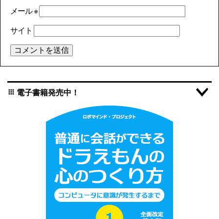
メール
※
サイト
電子書籍発売中！
apps