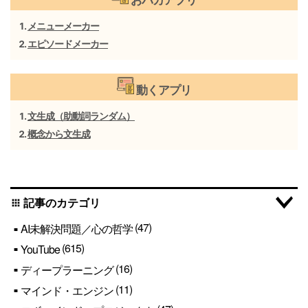
おバカアプリ
メニューメーカー
エピソードメーカー
動くアプリ
文生成（助動詞ランダム）
概念から文生成
記事のカテゴリ
apps
(47)
AI未解決問題／心の哲学
(615)
YouTube
(16)
ディープラーニング
(11)
マインド・エンジン