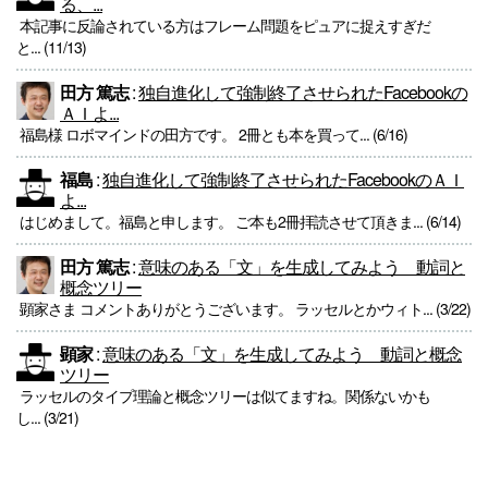
る、...
本記事に反論されている方はフレーム問題をピュアに捉えすぎだ
と... (11/13)
田方 篤志
:
独自進化して強制終了させられたFacebookの
ＡＩよ...
福島様 ロボマインドの田方です。 2冊とも本を買って... (6/16)
福島
:
独自進化して強制終了させられたFacebookのＡＩ
よ...
はじめまして。福島と申します。 ご本も2冊拝読させて頂きま... (6/14)
田方 篤志
:
意味のある「文」を生成してみよう 動詞と
概念ツリー
顕家さま コメントありがとうございます。 ラッセルとかウィト... (3/22)
顕家
:
意味のある「文」を生成してみよう 動詞と概念
ツリー
ラッセルのタイプ理論と概念ツリーは似てますね。関係ないかも
し... (3/21)