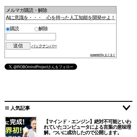
メルマガ購読・解除
AIに意識を・・・ 心を持った人工知能を開発せよ！
購読
解除
バックナンバー
powered by まぐまぐ
人気記事
apps
【マインド・エンジン】絶対不可能といわ
れていたコンピュータによる言葉の意味理
解。ついに成功したので公開します。