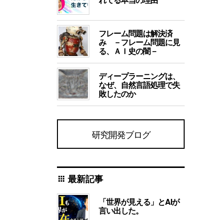
フレーム問題は解決済
み －フレーム問題に見
る、ＡＩ史の闇－
ディープラーニングは、
なぜ、自然言語処理で失
敗したのか
研究開発ブログ
最新記事
apps
「世界が見える」とAIが
言い出した。