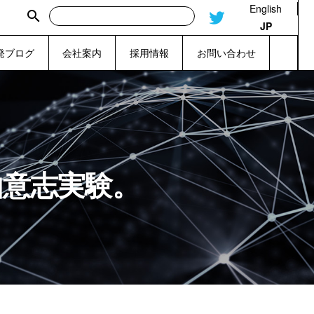
English
search
JP
発ブログ
会社案内
採用情報
お問い合わせ
由意志実験。