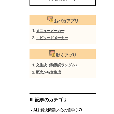
おバカアプリ
メニューメーカー
エピソードメーカー
動くアプリ
文生成（助動詞ランダム）
概念から文生成
記事のカテゴリ
apps
(47)
AI未解決問題／心の哲学