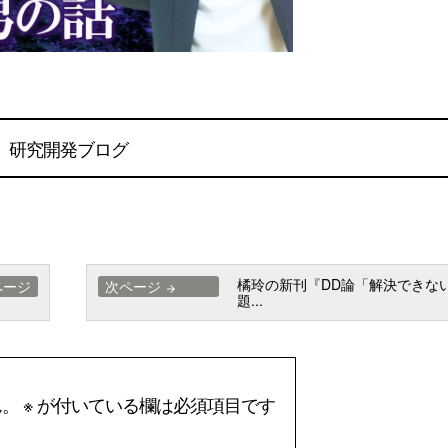
研究開発ブログ
橘玲の新刊『DD論「解決できな
ページ
次ページ
arrow_forward
題...
ん。
※
が付いている欄は必須項目です