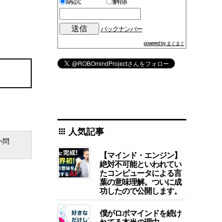
購読
解除
バックナンバー
powered by まぐまぐ
人気記事
apps
い問
【マインド・エンジン】
絶対不可能といわれてい
たコンピュータによる言
葉の意味理解。ついに成
功したので公開します。
僕がロボマインドを続け
れてる本当の理由