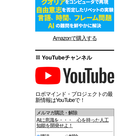
Amazonで購入する
YouTubeチャンネル
apps
ロボマインド・プロジェクトの最
新情報はYouTubeで！
メルマガ購読・解除
AIに意識を・・・ 心を持った人工
知能を開発せよ！