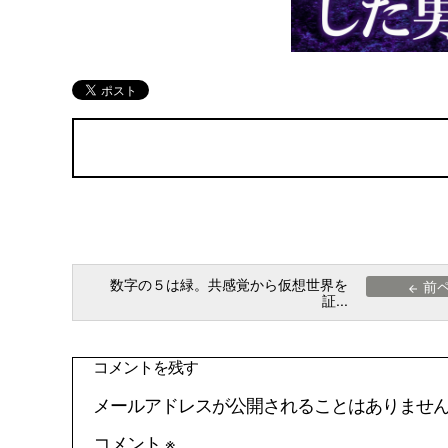
数字の５は緑。共感覚から仮想世界を
前
arrow_back
証...
コメントを残す
メールアドレスが公開されることはありませ
コメント
※