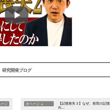
研究開発ブログ
【記憶喪失３】なぜ、前世の記憶
ページ
次ページ
arrow_forward
れ...