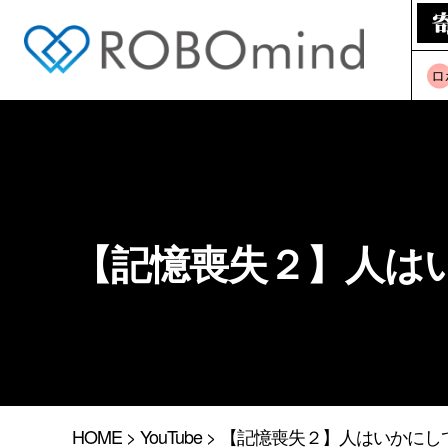
ロ
【記憶喪失２】人は
HOME
>
YouTube
> 【記憶喪失２】人はいかにし