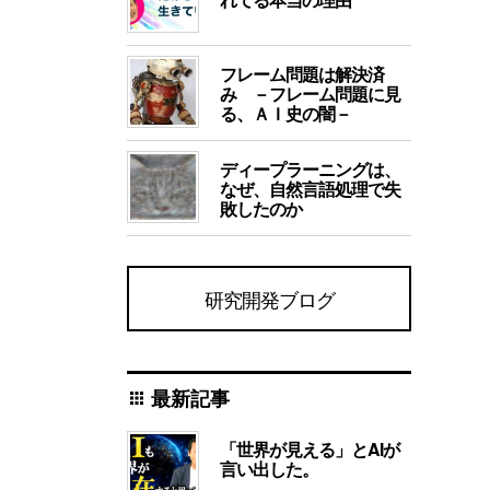
フレーム問題は解決済
み －フレーム問題に見
る、ＡＩ史の闇－
ディープラーニングは、
なぜ、自然言語処理で失
敗したのか
研究開発ブログ
最新記事
apps
「世界が見える」とAIが
言い出した。