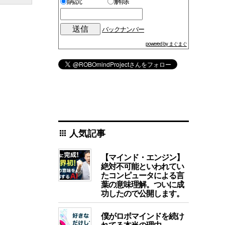
購読
解除
バックナンバー
powered by まぐまぐ
人気記事
apps
【マインド・エンジン】
絶対不可能といわれてい
たコンピュータによる言
葉の意味理解。ついに成
功したので公開します。
僕がロボマインドを続け
れてる本当の理由