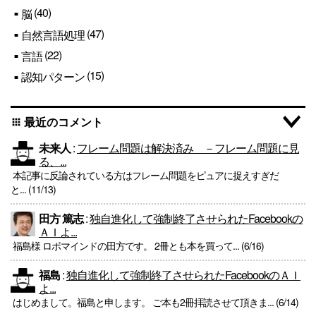
(40)
脳
(47)
自然言語処理
(22)
言語
(15)
認知パターン
最近のコメント
apps
未来人
:
フレーム問題は解決済み －フレーム問題に見
る、...
本記事に反論されている方はフレーム問題をピュアに捉えすぎだ
と... (11/13)
田方 篤志
:
独自進化して強制終了させられたFacebookの
ＡＩよ...
福島様 ロボマインドの田方です。 2冊とも本を買って... (6/16)
福島
:
独自進化して強制終了させられたFacebookのＡＩ
よ...
はじめまして。福島と申します。 ご本も2冊拝読させて頂きま... (6/14)