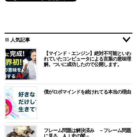
人気記事
apps
【マインド・エンジン】絶対不可能といわ
れていたコンピュータによる言葉の意味理
解。ついに成功したので公開します。
僕がロボマインドを続けれてる本当の理由
フレーム問題は解決済み －フレーム問題
に見る、ＡＩ史の闇－