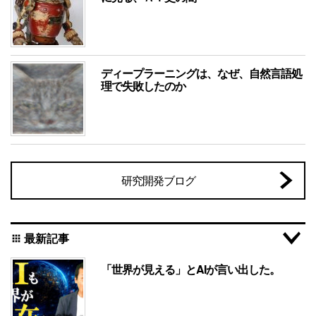
ディープラーニングは、なぜ、自然言語処
理で失敗したのか
研究開発ブログ
最新記事
apps
「世界が見える」とAIが言い出した。