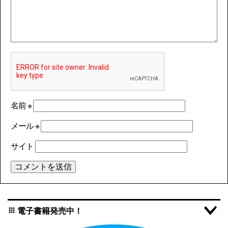
名前
※
メール
※
サイト
電子書籍発売中！
apps