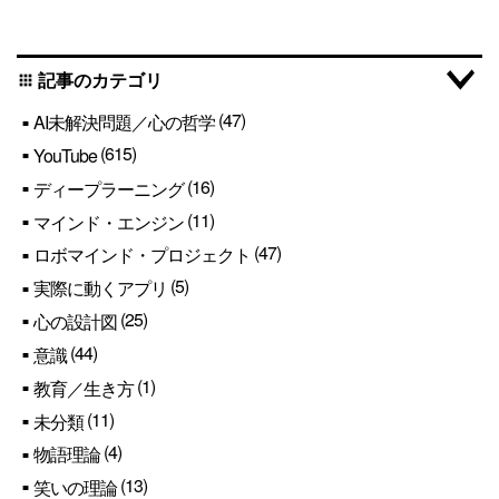
記事のカテゴリ
apps
(47)
AI未解決問題／心の哲学
(615)
YouTube
(16)
ディープラーニング
(11)
マインド・エンジン
(47)
ロボマインド・プロジェクト
(5)
実際に動くアプリ
(25)
心の設計図
(44)
意識
(1)
教育／生き方
(11)
未分類
(4)
物語理論
(13)
笑いの理論