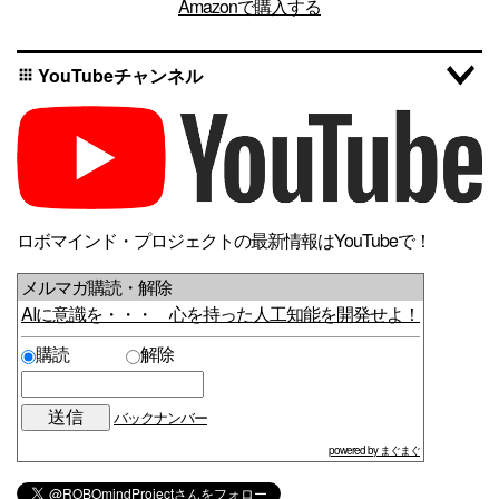
Amazonで購入する
YouTubeチャンネル
apps
ロボマインド・プロジェクトの最新情報はYouTubeで！
メルマガ購読・解除
AIに意識を・・・ 心を持った人工知能を開発せよ！
購読
解除
バックナンバー
powered by まぐまぐ