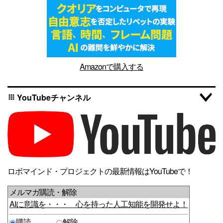
Amazonで購入する
YouTubeチャンネル
apps
ロボマインド・プロジェクトの最新情報はYouTubeで！
メルマガ購読・解除
AIに意識を・・・ 心を持った人工知能を開発せよ！
購読
解除