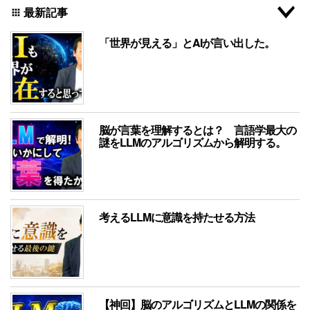
最新記事
apps
「世界が見える」とAIが言い出した。
脳が言葉を理解するとは？ 言語学最大の
謎をLLMのアルゴリズムから解明する。
考えるLLMに意識を持たせる方法
【神回】脳のアルゴリズムとLLMの関係を