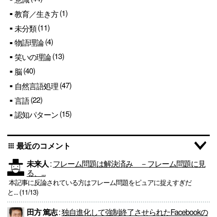
(1)
教育／生き方
(11)
未分類
(4)
物語理論
(13)
笑いの理論
(40)
脳
(47)
自然言語処理
(22)
言語
(15)
認知パターン
最近のコメント
apps
未来人
:
フレーム問題は解決済み －フレーム問題に見
る、...
本記事に反論されている方はフレーム問題をピュアに捉えすぎだ
と... (11/13)
田方 篤志
:
独自進化して強制終了させられたFacebookの