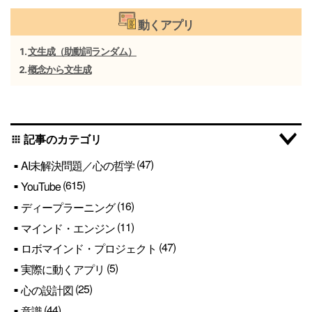
動くアプリ
文生成（助動詞ランダム）
概念から文生成
記事のカテゴリ
apps
(47)
AI未解決問題／心の哲学
(615)
YouTube
(16)
ディープラーニング
(11)
マインド・エンジン
(47)
ロボマインド・プロジェクト
(5)
実際に動くアプリ
(25)
心の設計図
(44)
意識