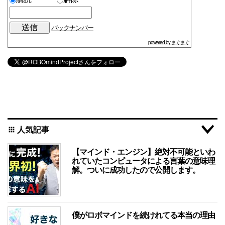
バックナンバー
powered by まぐまぐ
人気記事
apps
【マインド・エンジン】絶対不可能といわ
れていたコンピュータによる言葉の意味理
解。ついに成功したので公開します。
僕がロボマインドを続けれてる本当の理由