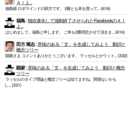
ＡＩよ...
福島様 ロボマインドの田方です。 2冊とも本を買って... (6/16)
福島
:
独自進化して強制終了させられたFacebookのＡＩ
よ...
はじめまして。福島と申します。 ご本も2冊拝読させて頂きま... (6/14)
田方 篤志
:
意味のある「文」を生成してみよう 動詞と
概念ツリー
顕家さま コメントありがとうございます。 ラッセルとかウィト... (3/22)
顕家
:
意味のある「文」を生成してみよう 動詞と概念
ツリー
ラッセルのタイプ理論と概念ツリーは似てますね。関係ないかも
し... (3/21)