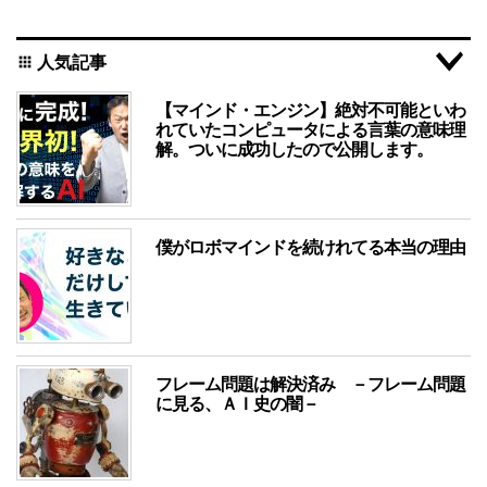
人気記事
apps
【マインド・エンジン】絶対不可能といわ
れていたコンピュータによる言葉の意味理
解。ついに成功したので公開します。
僕がロボマインドを続けれてる本当の理由
フレーム問題は解決済み －フレーム問題
に見る、ＡＩ史の闇－