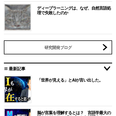
ディープラーニングは、なぜ、自然言語処
理で失敗したのか
研究開発ブログ
最新記事
apps
「世界が見える」とAIが言い出した。
脳が言葉を理解するとは？ 言語学最大の