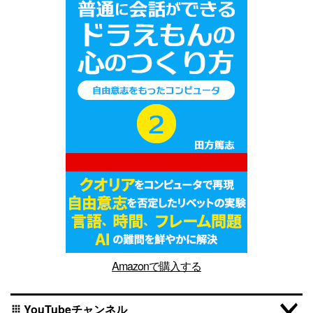
Amazonで購入する
YouTubeチャンネル
apps