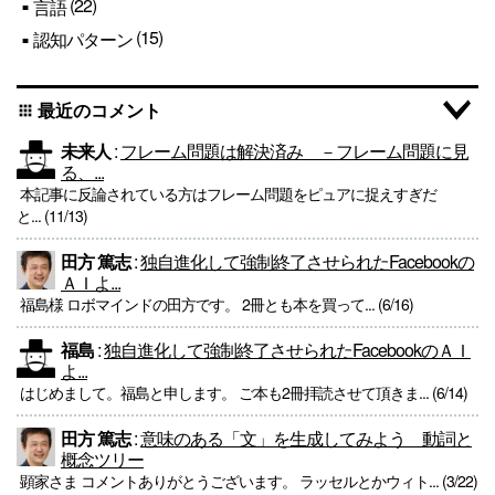
(22)
言語
(15)
認知パターン
最近のコメント
apps
未来人
:
フレーム問題は解決済み －フレーム問題に見
る、...
本記事に反論されている方はフレーム問題をピュアに捉えすぎだ
と... (11/13)
田方 篤志
:
独自進化して強制終了させられたFacebookの
ＡＩよ...
福島様 ロボマインドの田方です。 2冊とも本を買って... (6/16)
福島
:
独自進化して強制終了させられたFacebookのＡＩ
よ...
はじめまして。福島と申します。 ご本も2冊拝読させて頂きま... (6/14)
田方 篤志
:
意味のある「文」を生成してみよう 動詞と
概念ツリー
顕家さま コメントありがとうございます。 ラッセルとかウィト... (3/22)