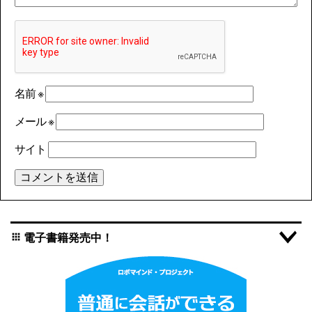
名前
※
メール
※
サイト
電子書籍発売中！
apps