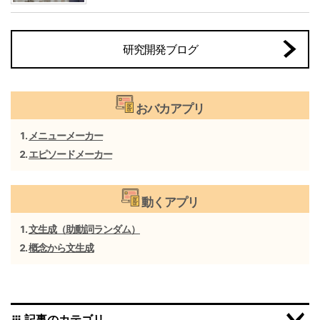
研究開発ブログ
おバカアプリ
メニューメーカー
エピソードメーカー
動くアプリ
文生成（助動詞ランダム）
概念から文生成
記事のカテゴリ
apps