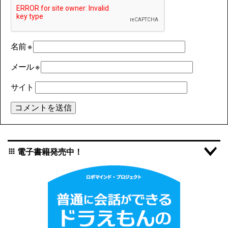
名前
※
メール
※
サイト
電子書籍発売中！
apps