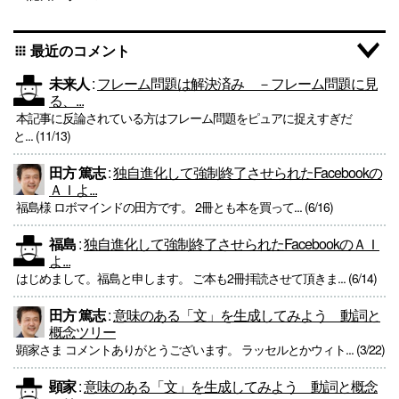
最近のコメント
apps
未来人
:
フレーム問題は解決済み －フレーム問題に見
る、...
本記事に反論されている方はフレーム問題をピュアに捉えすぎだ
と... (11/13)
田方 篤志
:
独自進化して強制終了させられたFacebookの
ＡＩよ...
福島様 ロボマインドの田方です。 2冊とも本を買って... (6/16)
福島
:
独自進化して強制終了させられたFacebookのＡＩ
よ...
はじめまして。福島と申します。 ご本も2冊拝読させて頂きま... (6/14)
田方 篤志
:
意味のある「文」を生成してみよう 動詞と
概念ツリー
顕家さま コメントありがとうございます。 ラッセルとかウィト... (3/22)
顕家
:
意味のある「文」を生成してみよう 動詞と概念