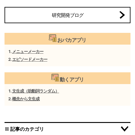
研究開発ブログ
おバカアプリ
メニューメーカー
エピソードメーカー
動くアプリ
文生成（助動詞ランダム）
概念から文生成
記事のカテゴリ
apps