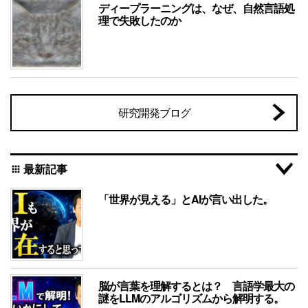
ディープラーニングは、なぜ、自然言語処
理で失敗したのか
研究開発ブログ
最新記事
apps
「世界が見える」とAIが言い出した。
脳が言葉を理解するとは？ 言語学最大の
謎をLLMのアルゴリズムから解明する。