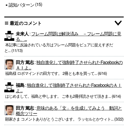
(15)
認知パターン
最近のコメント
apps
未来人
:
フレーム問題は解決済み －フレーム問題に見
る、...
本記事に反論されている方はフレーム問題をピュアに捉えすぎだ
と... (11/13)
田方 篤志
:
独自進化して強制終了させられたFacebookの
ＡＩよ...
福島様 ロボマインドの田方です。 2冊とも本を買って... (6/16)
福島
:
独自進化して強制終了させられたFacebookのＡＩ
よ...
はじめまして。福島と申します。 ご本も2冊拝読させて頂きま... (6/14)
田方 篤志
:
意味のある「文」を生成してみよう 動詞と
概念ツリー
顕家さま コメントありがとうございます。 ラッセルとかウィト... (3/22)