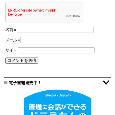
名前
※
メール
※
サイト
電子書籍発売中！
apps