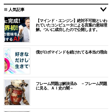
人気記事
apps
【マインド・エンジン】絶対不可能といわ
れていたコンピュータによる言葉の意味理
解。ついに成功したので公開します。
僕がロボマインドを続けれてる本当の理由
フレーム問題は解決済み －フレーム問題
に見る、ＡＩ史の闇－