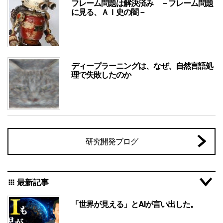
フレーム問題は解決済み －フレーム問題
に見る、ＡＩ史の闇－
ディープラーニングは、なぜ、自然言語処
理で失敗したのか
研究開発ブログ
最新記事
apps
「世界が見える」とAIが言い出した。