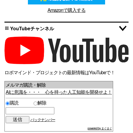
Amazonで購入する
YouTubeチャンネル
apps
ロボマインド・プロジェクトの最新情報はYouTubeで！
メルマガ購読・解除
AIに意識を・・・ 心を持った人工知能を開発せよ！
購読
解除
バックナンバー
powered by まぐまぐ