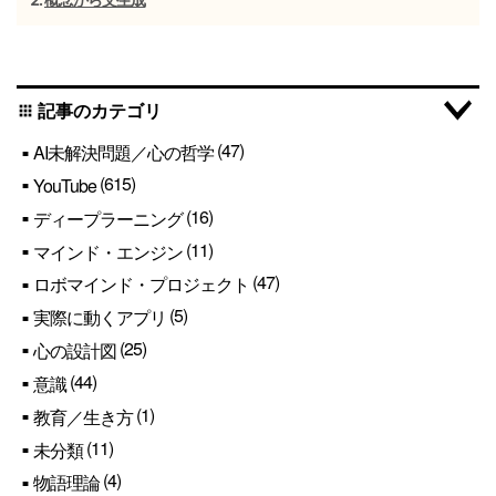
概念から文生成
記事のカテゴリ
apps
(47)
AI未解決問題／心の哲学
(615)
YouTube
(16)
ディープラーニング
(11)
マインド・エンジン
(47)
ロボマインド・プロジェクト
(5)
実際に動くアプリ
(25)
心の設計図
(44)
意識
(1)
教育／生き方
(11)
未分類
(4)
物語理論