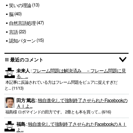
(13)
笑いの理論
(40)
脳
(47)
自然言語処理
(22)
言語
(15)
認知パターン
最近のコメント
apps
未来人
:
フレーム問題は解決済み －フレーム問題に見
る、...
本記事に反論されている方はフレーム問題をピュアに捉えすぎだ
と... (11/13)
田方 篤志
:
独自進化して強制終了させられたFacebookの
ＡＩよ...
福島様 ロボマインドの田方です。 2冊とも本を買って... (6/16)
福島
:
独自進化して強制終了させられたFacebookのＡＩ
よ...