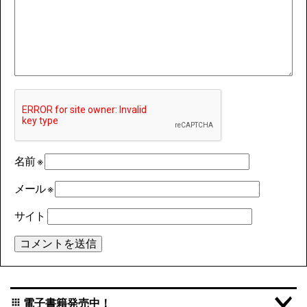
名前
※
メール
※
サイト
電子書籍発売中！
apps