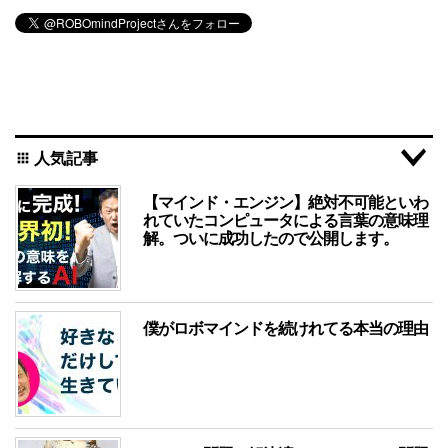
人気記事
apps
【マインド・エンジン】絶対不可能といわ
れていたコンピュータによる言葉の意味理
解。ついに成功したので公開します。
僕がロボマインドを続けれてる本当の理由