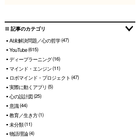
記事のカテゴリ
apps
(47)
AI未解決問題／心の哲学
(615)
YouTube
(16)
ディープラーニング
(11)
マインド・エンジン
(47)
ロボマインド・プロジェクト
(5)
実際に動くアプリ
(25)
心の設計図
(44)
意識
(1)
教育／生き方
(11)
未分類
(4)
物語理論