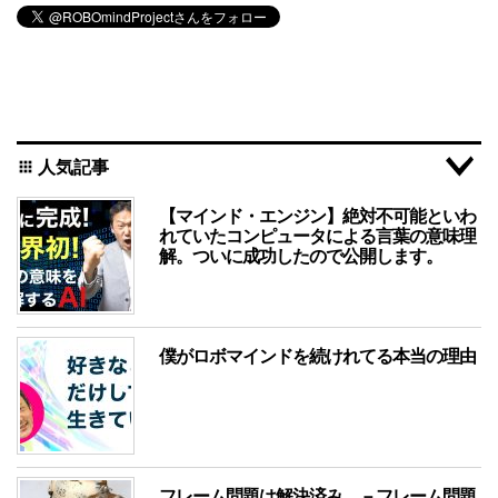
人気記事
apps
【マインド・エンジン】絶対不可能といわ
れていたコンピュータによる言葉の意味理
解。ついに成功したので公開します。
僕がロボマインドを続けれてる本当の理由
フレーム問題は解決済み －フレーム問題