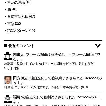
(13)
笑いの理論
(40)
脳
(47)
自然言語処理
(22)
言語
(15)
認知パターン
最近のコメント
apps
未来人
:
フレーム問題は解決済み －フレーム問題に見
る、...
本記事に反論されている方はフレーム問題をピュアに捉えすぎだ
と... (11/13)
田方 篤志
:
独自進化して強制終了させられたFacebookの
ＡＩよ...
福島様 ロボマインドの田方です。 2冊とも本を買って... (6/16)
福島
:
独自進化して強制終了させられたFacebookのＡＩ
よ...