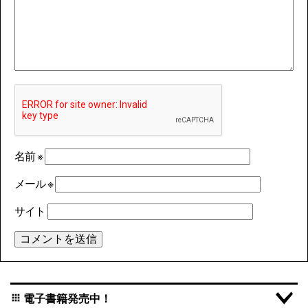
名前
※
メール
※
サイト
電子書籍発売中！
apps