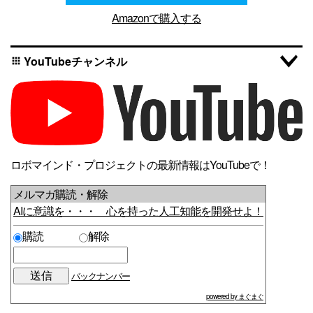
Amazonで購入する
YouTubeチャンネル
apps
ロボマインド・プロジェクトの最新情報はYouTubeで！
メルマガ購読・解除
AIに意識を・・・ 心を持った人工知能を開発せよ！
購読
解除
バックナンバー
powered by まぐまぐ