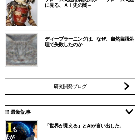
に見る、ＡＩ史の闇－
ディープラーニングは、なぜ、自然言語処
理で失敗したのか
研究開発ブログ
最新記事
apps
「世界が見える」とAIが言い出した。