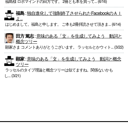
福島様 ロボマインドの田方です。 2冊とも本を買って... (6/16)
福島
:
独自進化して強制終了させられたFacebookのＡＩ
よ...
はじめまして。福島と申します。 ご本も2冊拝読させて頂きま... (6/14)
田方 篤志
:
意味のある「文」を生成してみよう 動詞と
概念ツリー
顕家さま コメントありがとうございます。 ラッセルとかウィト... (3/22)
顕家
:
意味のある「文」を生成してみよう 動詞と概念
ツリー
ラッセルのタイプ理論と概念ツリーは似てますね。関係ないかも
し... (3/21)