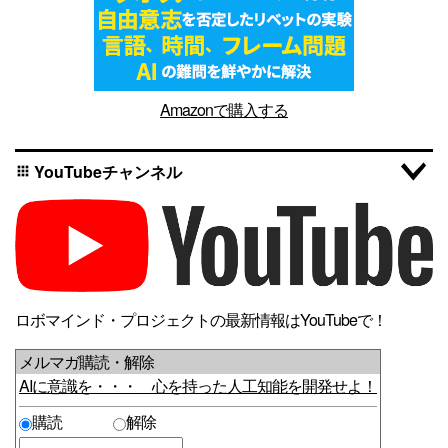
Amazonで購入する
YouTubeチャンネル
apps
ロボマインド・プロジェクトの最新情報はYouTubeで！
メルマガ購読・解除
AIに意識を・・・ 心を持った人工知能を開発せよ！
購読
解除