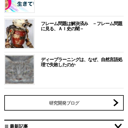
フレーム問題は解決済み －フレーム問題
に見る、ＡＩ史の闇－
ディープラーニングは、なぜ、自然言語処
理で失敗したのか
研究開発ブログ
最新記事
apps