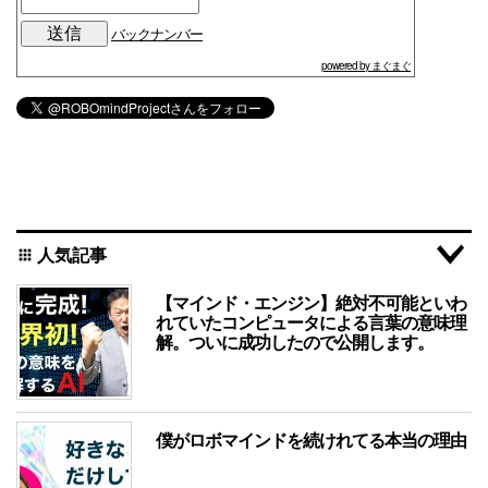
バックナンバー
powered by まぐまぐ
人気記事
apps
【マインド・エンジン】絶対不可能といわ
れていたコンピュータによる言葉の意味理
解。ついに成功したので公開します。
僕がロボマインドを続けれてる本当の理由