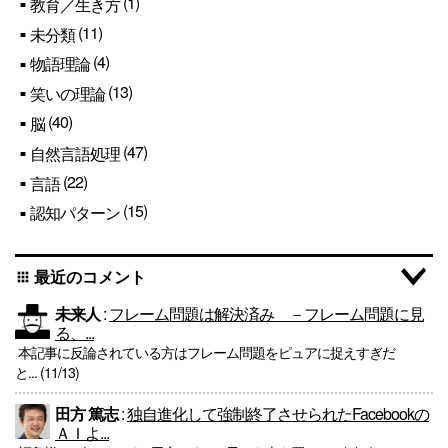
(1)
教育／生き方
(11)
未分類
(4)
物語理論
(13)
笑いの理論
(40)
脳
(47)
自然言語処理
(22)
言語
(15)
認知パターン
最近のコメント
apps
未来人
:
フレーム問題は解決済み －フレーム問題に見
る、...
本記事に反論されている方はフレーム問題をピュアに捉えすぎだ
と... (11/13)
田方 篤志
:
独自進化して強制終了させられたFacebookの
ＡＩよ...