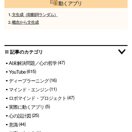
動くアプリ
文生成（助動詞ランダム）
概念から文生成
記事のカテゴリ
apps
(47)
AI未解決問題／心の哲学
(615)
YouTube
(16)
ディープラーニング
(11)
マインド・エンジン
(47)
ロボマインド・プロジェクト
(5)
実際に動くアプリ
(25)
心の設計図
(44)
意識