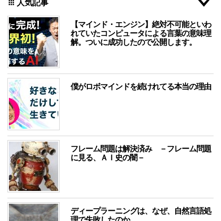
人気記事
apps
【マインド・エンジン】絶対不可能といわ
れていたコンピュータによる言葉の意味理
解。ついに成功したので公開します。
僕がロボマインドを続けれてる本当の理由
フレーム問題は解決済み －フレーム問題
に見る、ＡＩ史の闇－
ディープラーニングは、なぜ、自然言語処
理で失敗したのか