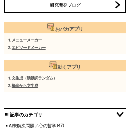
研究開発ブログ
おバカアプリ
メニューメーカー
エピソードメーカー
動くアプリ
文生成（助動詞ランダム）
概念から文生成
記事のカテゴリ
apps
(47)
AI未解決問題／心の哲学