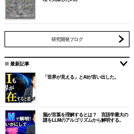
研究開発ブログ
最新記事
apps
「世界が見える」とAIが言い出した。
脳が言葉を理解するとは？ 言語学最大の
謎をLLMのアルゴリズムから解明する。