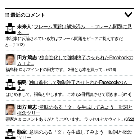
最近のコメント
apps
未来人
:
フレーム問題は解決済み －フレーム問題に見
る、...
本記事に反論されている方はフレーム問題をピュアに捉えすぎだ
と... (11/13)
田方 篤志
:
独自進化して強制終了させられたFacebookの
ＡＩよ...
福島様 ロボマインドの田方です。 2冊とも本を買って... (6/16)
福島
:
独自進化して強制終了させられたFacebookのＡＩ
よ...
はじめまして。福島と申します。 ご本も2冊拝読させて頂きま... (6/14)
田方 篤志
:
意味のある「文」を生成してみよう 動詞と
概念ツリー
顕家さま コメントありがとうございます。 ラッセルとかウィト... (3/22)
顕家
:
意味のある「文」を生成してみよう 動詞と概念
ツリー