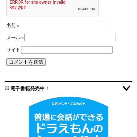
名前
※
メール
※
サイト
電子書籍発売中！
apps