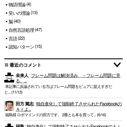
(4)
物語理論
(13)
笑いの理論
(40)
脳
(47)
自然言語処理
(22)
言語
(15)
認知パターン
最近のコメント
apps
未来人
:
フレーム問題は解決済み －フレーム問題に見
る、...
本記事に反論されている方はフレーム問題をピュアに捉えすぎだ
と... (11/13)
田方 篤志
:
独自進化して強制終了させられたFacebookの
ＡＩよ...
福島様 ロボマインドの田方です。 2冊とも本を買って... (6/16)
福島
:
独自進化して強制終了させられたFacebookのＡＩ