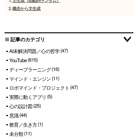
文生成（助動詞ランダム）
概念から文生成
記事のカテゴリ
apps
(47)
AI未解決問題／心の哲学
(615)
YouTube
(16)
ディープラーニング
(11)
マインド・エンジン
(47)
ロボマインド・プロジェクト
(5)
実際に動くアプリ
(25)
心の設計図
(44)
意識
(1)
教育／生き方
(11)
未分類