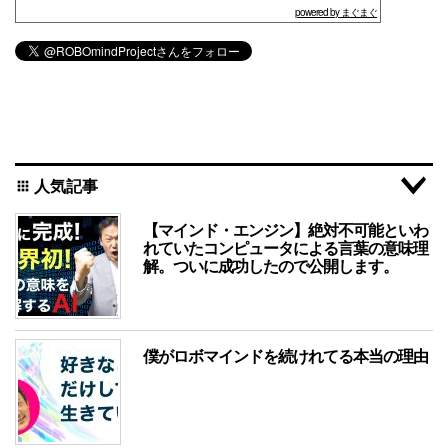
powered by まぐまぐ
人気記事
apps
【マインド・エンジン】絶対不可能といわ
れていたコンピュータによる言葉の意味理
解。ついに成功したので公開します。
僕がロボマインドを続けれてる本当の理由