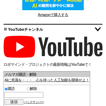
Amazonで購入する
YouTubeチャンネル
apps
ロボマインド・プロジェクトの最新情報はYouTubeで！
メルマガ購読・解除
AIに意識を・・・ 心を持った人工知能を開発せよ！
購読
解除
バックナンバー