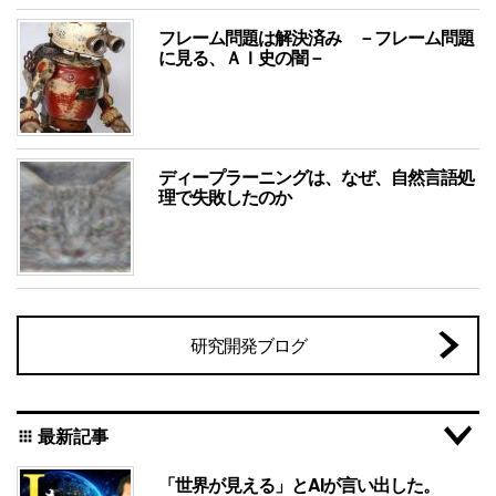
フレーム問題は解決済み －フレーム問題
に見る、ＡＩ史の闇－
ディープラーニングは、なぜ、自然言語処
理で失敗したのか
研究開発ブログ
最新記事
apps
「世界が見える」とAIが言い出した。