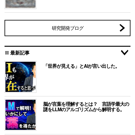
研究開発ブログ
最新記事
apps
「世界が見える」とAIが言い出した。
脳が言葉を理解するとは？ 言語学最大の
謎をLLMのアルゴリズムから解明する。