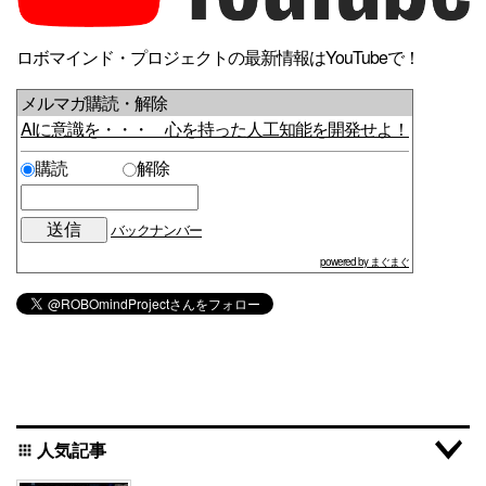
ロボマインド・プロジェクトの最新情報はYouTubeで！
メルマガ購読・解除
AIに意識を・・・ 心を持った人工知能を開発せよ！
購読
解除
バックナンバー
powered by まぐまぐ
人気記事
apps