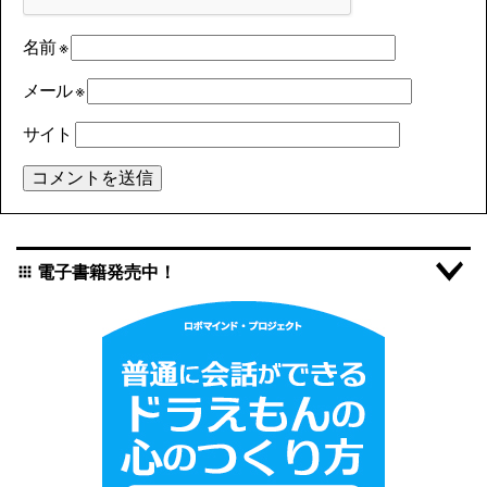
名前
※
メール
※
サイト
電子書籍発売中！
apps