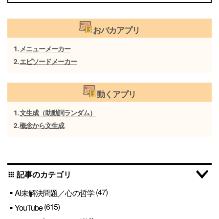
おバカアプリ
メニューメーカー
エピソードメーカー
動くアプリ
文生成（助動詞ランダム）
概念から文生成
記事のカテゴリ
apps
(47)
AI未解決問題／心の哲学
(615)
YouTube