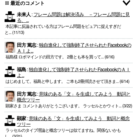
最近のコメント
apps
未来人
:
フレーム問題は解決済み －フレーム問題に見
る、...
本記事に反論されている方はフレーム問題をピュアに捉えすぎだ
と... (11/13)
田方 篤志
:
独自進化して強制終了させられたFacebookの
ＡＩよ...
福島様 ロボマインドの田方です。 2冊とも本を買って... (6/16)
福島
:
独自進化して強制終了させられたFacebookのＡＩ
よ...
はじめまして。福島と申します。 ご本も2冊拝読させて頂きま... (6/14)
田方 篤志
:
意味のある「文」を生成してみよう 動詞と
概念ツリー
顕家さま コメントありがとうございます。 ラッセルとかウィト... (3/22)
顕家
:
意味のある「文」を生成してみよう 動詞と概念
ツリー
ラッセルのタイプ理論と概念ツリーは似てますね。関係ないかも
し... (3/21)