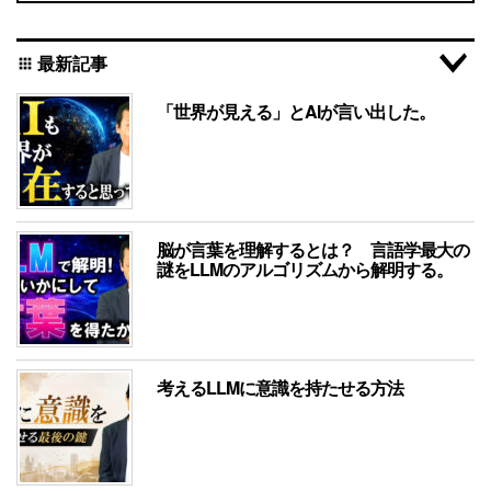
最新記事
apps
「世界が見える」とAIが言い出した。
脳が言葉を理解するとは？ 言語学最大の
謎をLLMのアルゴリズムから解明する。
考えるLLMに意識を持たせる方法