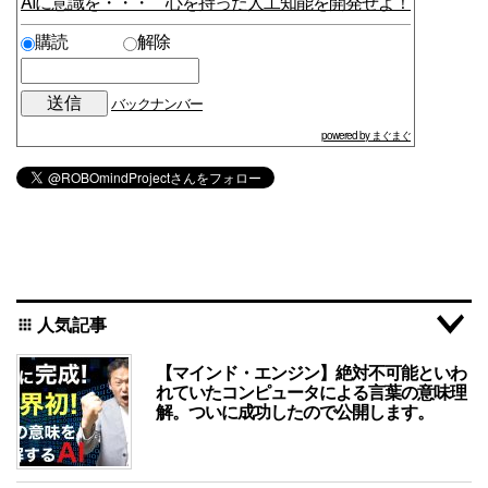
AIに意識を・・・ 心を持った人工知能を開発せよ！
購読
解除
バックナンバー
powered by まぐまぐ
人気記事
apps
【マインド・エンジン】絶対不可能といわ
れていたコンピュータによる言葉の意味理
解。ついに成功したので公開します。