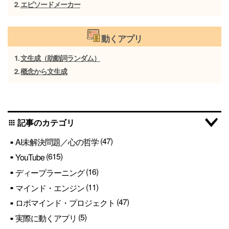
エピソードメーカー
動くアプリ
文生成（助動詞ランダム）
概念から文生成
記事のカテゴリ
apps
(47)
AI未解決問題／心の哲学
(615)
YouTube
(16)
ディープラーニング
(11)
マインド・エンジン
(47)
ロボマインド・プロジェクト
(5)
実際に動くアプリ