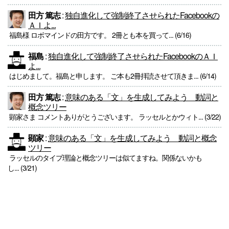
田方 篤志
:
独自進化して強制終了させられたFacebookの
ＡＩよ...
福島様 ロボマインドの田方です。 2冊とも本を買って... (6/16)
福島
:
独自進化して強制終了させられたFacebookのＡＩ
よ...
はじめまして。福島と申します。 ご本も2冊拝読させて頂きま... (6/14)
田方 篤志
:
意味のある「文」を生成してみよう 動詞と
概念ツリー
顕家さま コメントありがとうございます。 ラッセルとかウィト... (3/22)
顕家
:
意味のある「文」を生成してみよう 動詞と概念
ツリー
ラッセルのタイプ理論と概念ツリーは似てますね。関係ないかも
し... (3/21)