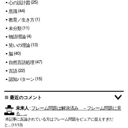
(25)
心の設計図
(44)
意識
(1)
教育／生き方
(11)
未分類
(4)
物語理論
(13)
笑いの理論
(40)
脳
(47)
自然言語処理
(22)
言語
(15)
認知パターン
最近のコメント
apps
未来人
:
フレーム問題は解決済み －フレーム問題に見
る、...
本記事に反論されている方はフレーム問題をピュアに捉えすぎだ
と... (11/13)