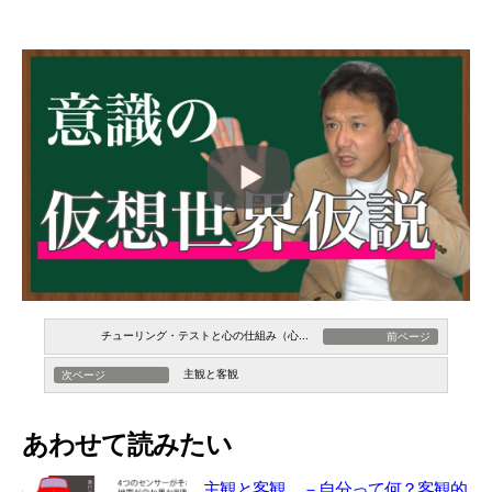
チューリング・テストと心の仕組み（心...
前ページ
主観と客観
次ページ
あわせて読みたい
主観と客観 －自分って何？客観的