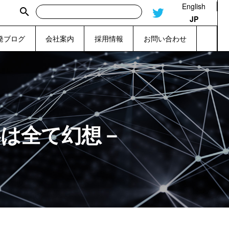
English
search
JP
発ブログ
会社案内
採用情報
お問い合わせ
界は全て幻想－