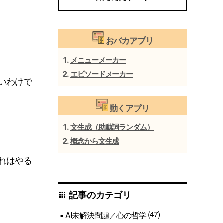
おバカアプリ
メニューメーカー
エピソードメーカー
いわけで
動くアプリ
文生成（助動詞ランダム）
概念から文生成
れはやる
記事のカテゴリ
apps
(47)
AI未解決問題／心の哲学