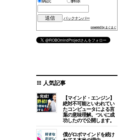
購読
解除
バックナンバー
powered by まぐまぐ
人気記事
apps
【マインド・エンジン】
絶対不可能といわれてい
たコンピュータによる言
葉の意味理解。ついに成
功したので公開します。
僕がロボマインドを続け
れてる本当の理由