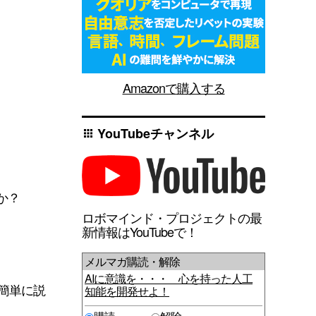
Amazonで購入する
YouTubeチャンネル
apps
か？
ロボマインド・プロジェクトの最
新情報はYouTubeで！
メルマガ購読・解除
AIに意識を・・・ 心を持った人工
簡単に説
知能を開発せよ！