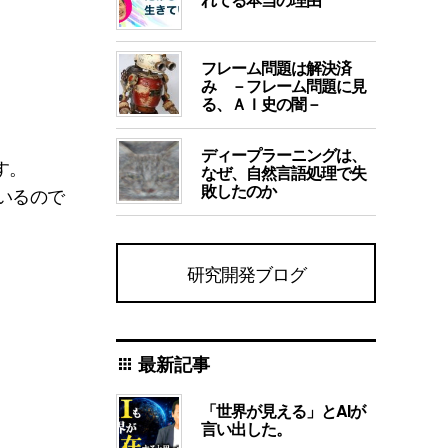
フレーム問題は解決済
み －フレーム問題に見
る、ＡＩ史の闇－
ディープラーニングは、
す。
なぜ、自然言語処理で失
敗したのか
いるので
研究開発ブログ
最新記事
apps
「世界が見える」とAIが
言い出した。