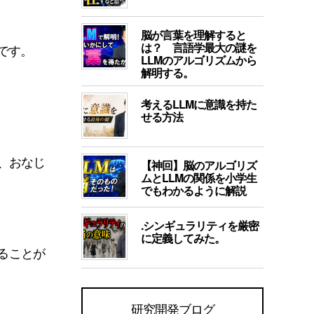
脳が言葉を理解すると
は？ 言語学最大の謎を
です。
LLMのアルゴリズムから
解明する。
考えるLLMに意識を持た
せる方法
、おなじ
【神回】脳のアルゴリズ
ムとLLMの関係を小学生
でもわかるように解説
.シンギュラリティを厳密
に定義してみた。
ることが
研究開発ブログ